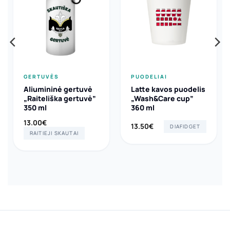
GERTUVĖS
PUODELIAI
Aliumininė gertuvė
Latte kavos puodelis
„Raiteliška gertuvė”
„Wash&Care cup”
350 ml
360 ml
13.00
€
13.50
€
DIAFIDGET
RAITIEJI SKAUTAI