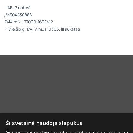
UAB „7 natos“
Į/k 304830886
PVM m.k. LT100011624412
P. Vileišio g. 17A, Vilnius 10306, III aukštas
Ši svetainė naudoja slapukus
Šioje svetainėje naudojami slapukai, siekiant pagerinti vartotojo patirtį.