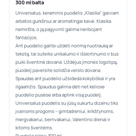
300 ml balta
Universalus, keraminis puodelis „Klasika“ gaiviam
arbatos gurkšniui ar aromatingai kavai. Klasika
nemiršta, o ją pagyvinti galima neribojant
fantazijos.
Ant puodelio galite uždėti norimą nuotrauką ar
tekstą, tai suteiks unikalumo ir išskirtinumo ir bus
puiki šventinė dovana. Uždėjus įmonės logotipą,
puodelį paversite solidžia verslo dovana.
Spaudas ant puodelio užsideda kokybiškai ir yra
ilgaamžis. Spaudus galima dėti net keliose
puodelio pusėse arba aplink visą puodelį.
Universalus puodelis su jūsų sukurtu dizainu tiks
įvairioms progoms – gimtadieniui, krikštynoms,
mergvakariui, bernvakariui, Valentino dienai ir
kitoms šventėms.
Puodelio talpa: 300 ml