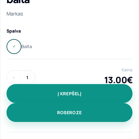
Markas
Spalva
Kaina
13.00
€
produkto kiekis: Universalus keraminis puodelis "Markas" 300
Į KREPŠELĮ
ROSEROZE