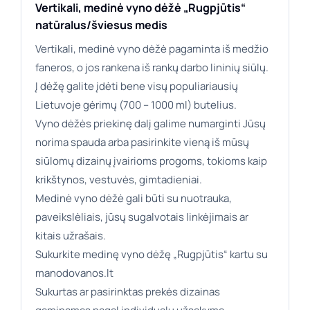
Vertikali, medinė vyno dėžė „Rugpjūtis“
natūralus/šviesus medis
Vertikali, medinė vyno dėžė pagaminta iš medžio
faneros, o jos rankena iš rankų darbo lininių siūlų.
Į dėžę galite įdėti bene visų populiariausių
Lietuvoje gėrimų (700 – 1000 ml) butelius.
Vyno dėžės priekinę dalį galime numarginti Jūsų
norima spauda arba pasirinkite vieną iš mūsų
siūlomų dizainų įvairioms progoms, tokioms kaip
krikštynos, vestuvės, gimtadieniai.
Medinė vyno dėžė gali būti su nuotrauka,
paveikslėliais, jūsų sugalvotais linkėjimais ar
kitais užrašais.
Sukurkite medinę vyno dėžę „Rugpjūtis“ kartu su
manodovanos.lt
Sukurtas ar pasirinktas prekės dizainas