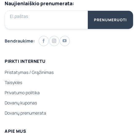
Naujienlaiškio prenumerata:
El.paštas
PRENUMERUOTI
Bendraukime:
PIRKTI INTERNETU
Pristatymas
/
Grąžinimas
Taisyklės
Privatumo politika
Dovanų kuponas
Dovanų prenumerata
APIE MUS