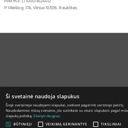
PVM m.k. LT100011624412
P. Vileišio g. 17A, Vilnius 10306, III aukštas
Ši svetainė naudoja slapukus
Šioje svetainėje naudojami slapukai, siekiant pagerinti vartotojo patirtį.
Naudodamiesi mūsų svetaine, jūs sutinkate su visais slapukais pagal mū
slapukų politiką.
Skaityti daugiau
BŪTINIEJI
VEIKIMĄ GERINANTYS
TIKSLINIAI