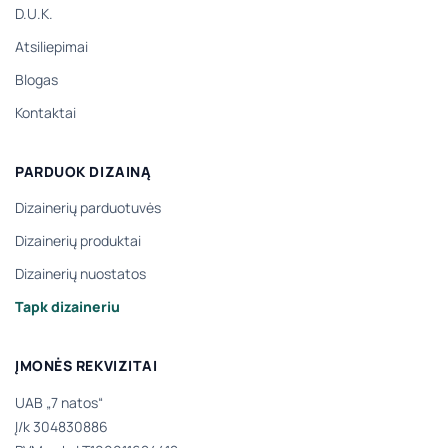
D.U.K.
Atsiliepimai
Blogas
Kontaktai
PARDUOK DIZAINĄ
Dizainerių parduotuvės
Dizainerių produktai
Dizainerių nuostatos
Tapk dizaineriu
ĮMONĖS REKVIZITAI
UAB „7 natos“
Į/k 304830886