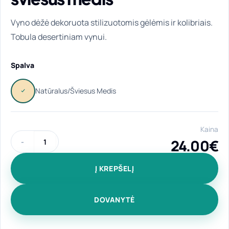
Vyno dėžė dekoruota stilizuotomis gėlėmis ir kolibriais.
Tobula desertiniam vynui.
Spalva
Kaina
24.00
€
produkto kiekis: Vertikali, medinė vyno dėžė „Rugpjūtis“ nat
Į KREPŠELĮ
DOVANYTĖ