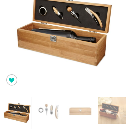
Pridėti į
norimus