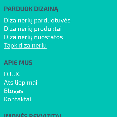
PARDUOK DIZAINĄ
Dizainerių parduotuvės
Dizainerių produktai
Dizainerių nuostatos
Tapk dizaineriu
APIE MUS
D.U.K.
Atsiliepimai
Blogas
Kontaktai
ĮMONĖS REKVIZITAI