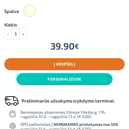
Spalva
Kiekis
produkto kiekis: Vyno aksesuarų rinkinys „Tardor“
39.90
€
Į KREPŠELĮ
PERSONALIZUOK
Preliminarūs užsakymo įvykdymo terminai:
Nemokamas atsiėmimas Vilniuje Vileišio g. 17A.
rugpjūčio 10 d. - rugpjūčio 13 d. (
€ 0,00
)
DPD paštomatas
| NEMOKAMAS pristatymas nuo 50€
rugpjūčio 11 d. - rugpjūčio 14 d. (
€ 3,00
)