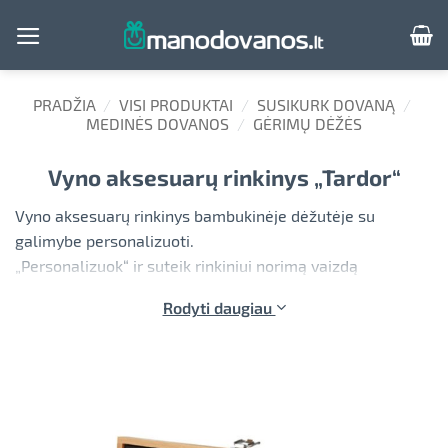
Skip
to
content
PRADŽIA
/
VISI PRODUKTAI
/
SUSIKURK DOVANĄ
/
MEDINĖS DOVANOS
/
GĖRIMŲ DĖŽĖS
Vyno aksesuarų rinkinys „Tardor“
Vyno aksesuarų rinkinys bambukinėje dėžutėje su
galimybe personalizuoti.
„Personalizuok“ ir suteik rinkiniui norimą vaizdą
užrašydamas savo tekstą.
Rodyti daugiau