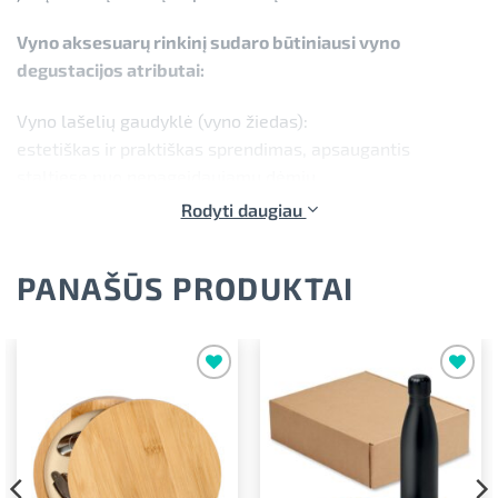
Vyno aksesuarų rinkinį sudaro būtiniausi vyno
degustacijos atributai:
Vyno lašelių gaudyklė (vyno žiedas):
estetiškas ir praktiškas sprendimas, apsaugantis
staltiesę nuo nepageidaujamų dėmių.
Rodyti daugiau
Vyno piltuvėlis:
užtikrina tolygų, sklandų ir tvarkingą vyno išpilstymą.
PANAŠŪS PRODUKTAI
Daugkartinis kamštis:
patikimai uždaro butelį ir padeda ilgiau išsaugoti gėrimo
skonį bei aromatą.
Pridėti į
Pridėti į
Kamščiatraukis:
norimus
norimus
klasikinis ir patogus įrankis lengvam butelio atidarymui.
Svarbi informacija dėl personalizavimo:
kadangi