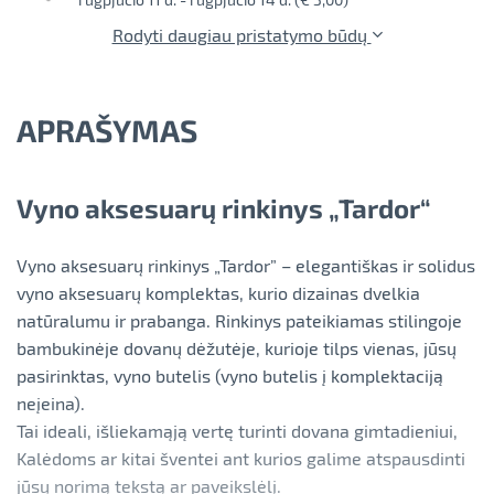
Rodyti daugiau pristatymo būdų
APRAŠYMAS
Vyno aksesuarų rinkinys „Tardor“
Vyno aksesuarų rinkinys „Tardor” – elegantiškas ir solidus
vyno aksesuarų komplektas, kurio dizainas dvelkia
natūralumu ir prabanga. Rinkinys pateikiamas stilingoje
bambukinėje dovanų dėžutėje, kurioje tilps vienas, jūsų
pasirinktas, vyno butelis (vyno butelis į komplektaciją
neįeina).
Tai ideali, išliekamąją vertę turinti dovana gimtadieniui,
Kalėdoms ar kitai šventei ant kurios galime atspausdinti
jūsų norimą tekstą ar paveikslėlį.