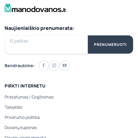
Naujienlaiškio prenumerata:
El.paštas
PRENUMERUOTI
Bendraukime:
PIRKTI INTERNETU
Pristatymas
/
Grąžinimas
Taisyklės
Privatumo politika
Dovanų kuponas
Dovanų prenumerata