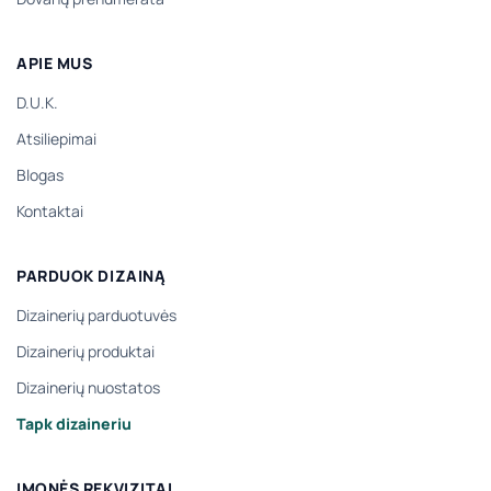
APIE MUS
D.U.K.
Atsiliepimai
Blogas
Kontaktai
PARDUOK DIZAINĄ
Dizainerių parduotuvės
Dizainerių produktai
Dizainerių nuostatos
Tapk dizaineriu
ĮMONĖS REKVIZITAI