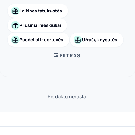
spalvinimo priemonėms, juk taip smagu vaikams turėti
Laikinos tatuiruotės
išskirtinius daiktus. Manodovanos.lt parduotuvėje
rasite daugiau išskirtinių dovanų idėjų vaikams pagal
Pliušiniai meškiukai
progą. Dovanokite tik originalias dovanas!
Puodeliai ir gertuvės
Užrašų knygutės
FILTRAS
Produktų nerasta.