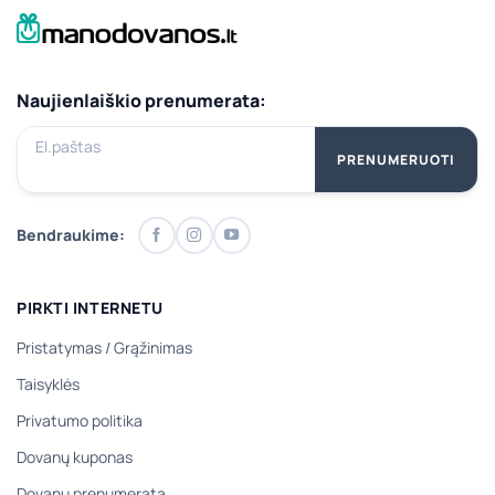
Naujienlaiškio prenumerata:
El.paštas
PRENUMERUOTI
Bendraukime:
PIRKTI INTERNETU
Pristatymas
/
Grąžinimas
Taisyklės
Privatumo politika
Dovanų kuponas
Dovanų prenumerata