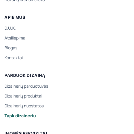
APIE MUS
D.U.K.
Atsiliepimai
Blogas
Kontaktai
PARDUOK DIZAINĄ
Dizainerių parduotuvės
Dizainerių produktai
Dizainerių nuostatos
Tapk dizaineriu
ĮMONĖS REKVIZITAI