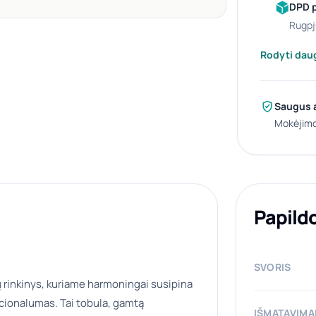
DPD 
rugpj
Rodyti dau
Saugus 
Mokėjimo
Papild
SVORIS
ų rinkinys, kuriame harmoningai susipina
nkcionalumas. Tai tobula, gamtą
IŠMATAVIMA