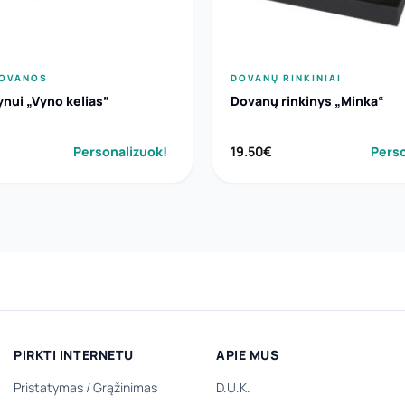
DOVANOS
DOVANŲ RINKINIAI
ynui „Vyno kelias”
Dovanų rinkinys „Minka“
Personalizuok!
19.50
€
Perso
PIRKTI INTERNETU
APIE MUS
Pristatymas
/
Grąžinimas
D.U.K.