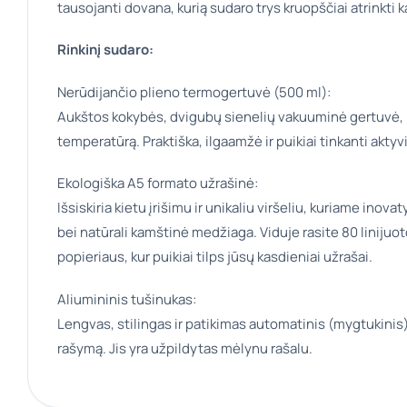
tausojanti dovana, kurią sudaro trys kruopščiai atrinkti 
Rinkinį sudaro:
Nerūdijančio plieno termogertuvė (500 ml):
Aukštos kokybės, dvigubų sienelių vakuuminė gertuvė, il
temperatūrą. Praktiška, ilgaamžė ir puikiai tinkanti akt
Ekologiška A5 formato užrašinė:
Išsiskiria kietu įrišimu ir unikaliu viršeliu, kuriame inov
bei natūrali kamštinė medžiaga. Viduje rasite 80 linijuot
popieriaus, kur puikiai tilps jūsų kasdieniai užrašai.
Aliumininis tušinukas:
Lengvas, stilingas ir patikimas automatinis (mygtukinis)
rašymą. Jis yra užpildytas mėlynu rašalu.