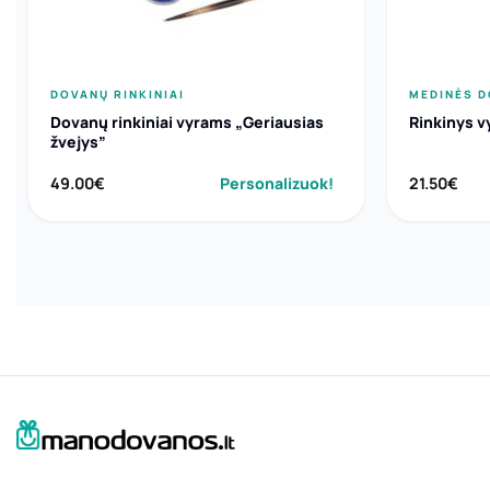
DOVANŲ RINKINIAI
MEDINĖS 
Dovanų rinkiniai vyrams „Geriausias
Rinkinys v
žvejys”
49.00
€
Personalizuok!
21.50
€