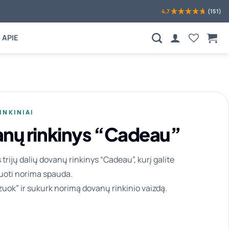
4,7
(151)
APIE
INKINIAI
nų rinkinys “Cadeau”
trijų dalių dovanų rinkinys “Cadeau”, kurį galite
uoti norima spauda.
zuok” ir sukurk norimą dovanų rinkinio vaizdą.