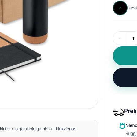
produkto k
Prel
Nemok
kirtis nuo galutinio gaminio – kiekvienas
rugpj