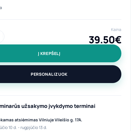
Kaina
39.50
€
iekis: Dovanų rinkinys “Cadeau”
Į KREPŠELĮ
PERSONALIZUOK
iminarūs užsakymo įvykdymo terminai
amas atsiėmimas Vilniuje Vileišio g. 17A.
ūčio 10 d. - rugpjūčio 13 d.