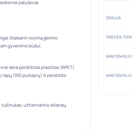
kasdieniai palydovai.
SPALVA
PREKĖS TIP
gai išlaikanti norimą gėrimo
yviam gyvenimo būdui.
MAKSIMALUS
atyviai dera perdirbtas plastikas (RPET)
o lapų (160 puslapių) iš perdirbto
MAKSIMALUS
 tušinukas, užtikrinantis sklandų