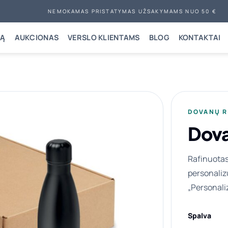
NEMOKAMAS PRISTATYMAS UŽSAKYMAMS NUO 50 €
NĄ
AUKCIONAS
VERSLO KLIENTAMS
BLOG
KONTAKTAI
DOVANŲ R
Dova
Rafinuotas 
personaliz
„Personali
Spalva