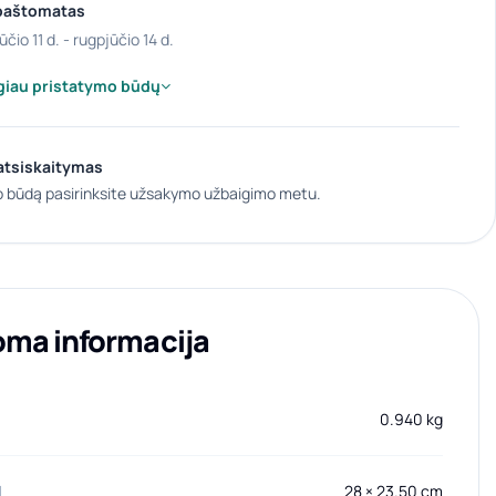
paštomatas
ūčio 11 d. - rugpjūčio 14 d.
giau pristatymo būdų
atsiskaitymas
 būdą pasirinksite užsakymo užbaigimo metu.
oma informacija
0.940 kg
I
28 × 23.50 cm