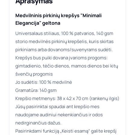
Aprašymas
Medvilninis pirkinių krepšys "Minimali
Elegancija" geltona
Universalaus stiliaus, 100 % patvarios, 140 gsm
storio medvilnės pirkinių krepšelis, kuris skirtas
pirkiniams arba dovanoms/suvenyrams sudėti.
Krepšys bus puiki dovana įvarioms progoms:
gimtadienio, tėčio dienos, mamos dienos bei kitų
švenčių progomis
Jo sudėtis: 100 % medvilnė
Gramatūra: 140 gsm
Krepšio metmenys: 38 x 42 x 70 cm (rankenų ilgis)
Jūsų pasirinktai spaudai ant krepšio mes
naudojame audiniui nekenkiančius ir odos
nedirginančius dažus.
Pasirinkdami funkciją „Keisti esamą“ galite krepšį