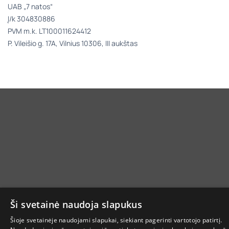
UAB „7 natos“
Į/k 304830886
PVM m.k. LT100011624412
P. Vileišio g. 17A, Vilnius 10306, III aukštas
Ši svetainė naudoja slapukus
Šioje svetainėje naudojami slapukai, siekiant pagerinti vartotojo patirtį.