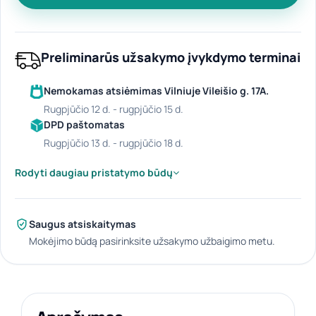
Preliminarūs užsakymo įvykdymo terminai
Nemokamas atsiėmimas Vilniuje Vileišio g. 17A.
rugpjūčio 12 d. - rugpjūčio 15 d.
DPD paštomatas
rugpjūčio 13 d. - rugpjūčio 18 d.
Rodyti daugiau pristatymo būdų
Saugus atsiskaitymas
Mokėjimo būdą pasirinksite užsakymo užbaigimo metu.