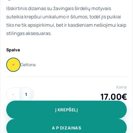
Išskirtinis dizainas su žavingais širdelių motyvais
suteikia krepšiui unikalumo ir šilumos, todėl jis puikiai
tiks ne tik apsipirkimui, bet ir kasdieniam nešiojimui kaip
stilingas aksesuaras.
Spalva
Kaina
17.00
€
produkto kiekis: Medvilninis pirkinių krepšys "Minimali Elega
Į KREPŠELĮ
A P DIZAINAS