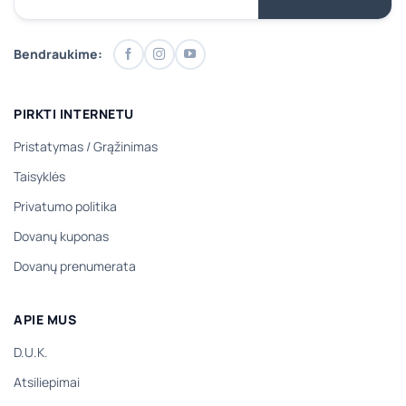
Bendraukime:
PIRKTI INTERNETU
Pristatymas
/
Grąžinimas
Taisyklės
Privatumo politika
Dovanų kuponas
Dovanų prenumerata
APIE MUS
D.U.K.
Atsiliepimai