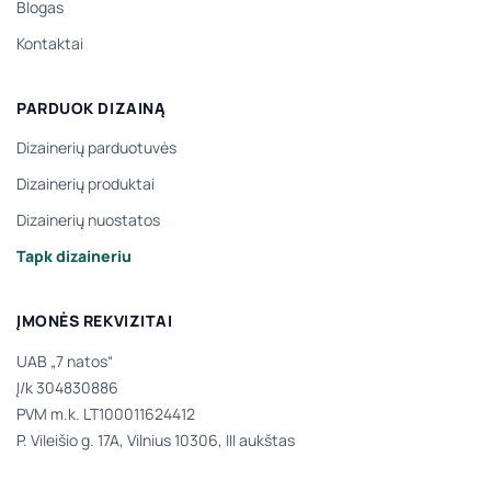
Blogas
Kontaktai
PARDUOK DIZAINĄ
Dizainerių parduotuvės
Dizainerių produktai
Dizainerių nuostatos
Tapk dizaineriu
ĮMONĖS REKVIZITAI
UAB „7 natos“
Į/k 304830886
PVM m.k. LT100011624412
P. Vileišio g. 17A, Vilnius 10306, III aukštas