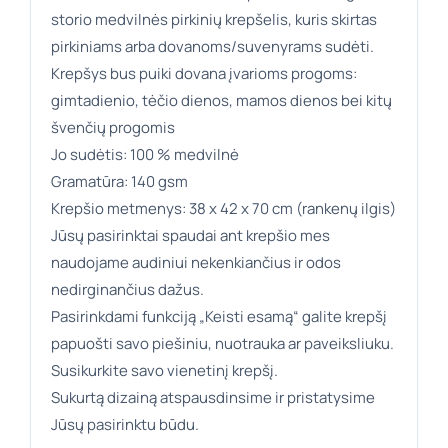
storio medvilnės pirkinių krepšelis, kuris skirtas
pirkiniams arba dovanoms/suvenyrams sudėti.
Krepšys bus puiki dovana įvarioms progoms:
gimtadienio, tėčio dienos, mamos dienos bei kitų
švenčių progomis
Jo sudėtis: 100 % medvilnė
Gramatūra: 140 gsm
Krepšio metmenys: 38 x 42 x 70 cm (rankenų ilgis)
Jūsų pasirinktai spaudai ant krepšio mes
naudojame audiniui nekenkiančius ir odos
nedirginančius dažus.
Pasirinkdami funkciją „Keisti esamą“ galite krepšį
papuošti savo piešiniu, nuotrauka ar paveiksliuku.
Susikurkite savo vienetinį krepšį.
Sukurtą dizainą atspausdinsime ir pristatysime
Jūsų pasirinktu būdu.