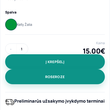
Spalva
Kaina
15.00
€
produkto kiekis: Medvilninis pirkinių krepšys "Teddy heart" ke
Į KREPŠELĮ
ROSEROZE
Preliminarūs užsakymo įvykdymo terminai