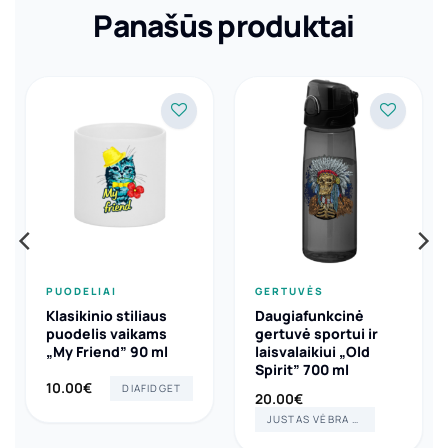
Panašūs produktai
PUODELIAI
GERTUVĖS
Klasikinio stiliaus
Daugiafunkcinė
puodelis vaikams
gertuvė sportui ir
„My Friend” 90 ml
laisvalaikiui „Old
Spirit” 700 ml
10.00
€
DIAFIDGET
20.00
€
JUSTAS VĖBRA ART