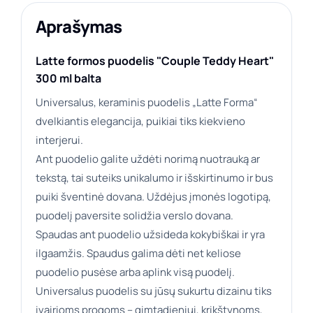
Aprašymas
Latte formos puodelis "Couple Teddy Heart"
300 ml balta
Universalus, keraminis puodelis „Latte Forma“
dvelkiantis elegancija, puikiai tiks kiekvieno
interjerui.
Ant puodelio galite uždėti norimą nuotrauką ar
tekstą, tai suteiks unikalumo ir išskirtinumo ir bus
puiki šventinė dovana. Uždėjus įmonės logotipą,
puodelį paversite solidžia verslo dovana.
Spaudas ant puodelio užsideda kokybiškai ir yra
ilgaamžis. Spaudus galima dėti net keliose
puodelio pusėse arba aplink visą puodelį.
Universalus puodelis su jūsų sukurtu dizainu tiks
įvairioms progoms – gimtadieniui, krikštynoms,