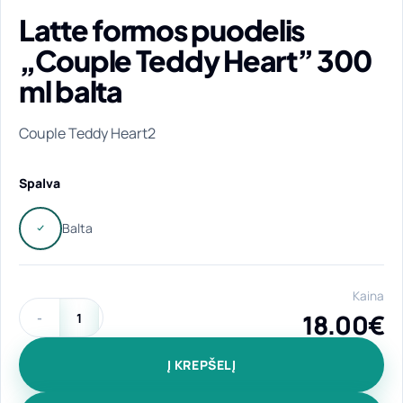
Latte formos puodelis
„Couple Teddy Heart” 300
ml balta
Couple Teddy Heart2
Spalva
Kaina
18.00
€
produkto kiekis: Latte formos puodelis "Couple Teddy Heart"
Į KREPŠELĮ