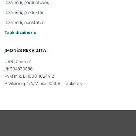
Dizainerių parduotuvės
Dizainerių produktai
Dizainerių nuostatos
Tapk dizaineriu
ĮMONĖS REKVIZITAI
UAB „7 natos“
Į/k 304830886
PVM m.k. LT100011624412
P. Vileišio g. 17A, Vilnius 10306, III aukštas