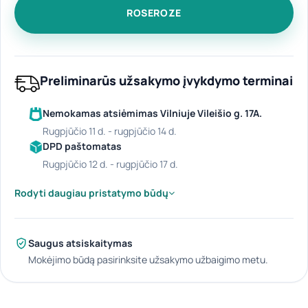
ROSEROZE
Preliminarūs užsakymo įvykdymo terminai
Nemokamas atsiėmimas Vilniuje Vileišio g. 17A.
rugpjūčio 11 d. - rugpjūčio 14 d.
DPD paštomatas
rugpjūčio 12 d. - rugpjūčio 17 d.
Rodyti daugiau pristatymo būdų
Saugus atsiskaitymas
Mokėjimo būdą pasirinksite užsakymo užbaigimo metu.