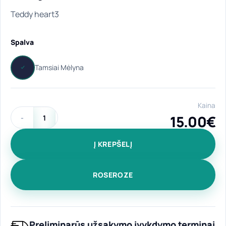
Teddy heart3
Spalva
Kaina
15.00
€
produkto kiekis: Medvilninis pirkinių krepšys "Teddy heart" 
Į KREPŠELĮ
ROSEROZE
Preliminarūs užsakymo įvykdymo terminai