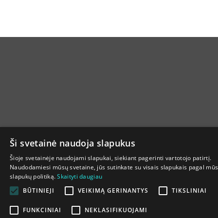
Ši svetainė naudoja slapukus
Šioje svetainėje naudojami slapukai, siekiant pagerinti vartotojo patirtį.
Naudodamiesi mūsų svetaine, jūs sutinkate su visais slapukais pagal mū
slapukų politiką.
Skaityti daugiau
BŪTINIEJI
VEIKIMĄ GERINANTYS
TIKSLINIAI
FUNKCINIAI
NEKLASIFIKUOJAMI