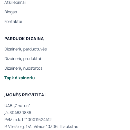
Atsiliepimai
Blogas
Kontaktai
PARDUOK DIZAINĄ
Dizainerių parduotuvės
Dizainerių produktai
Dizainerių nuostatos
Tapk dizaineriu
ĮMONĖS REKVIZITAI
UAB „7 natos“
Į/k 304830886
PVM m.k. LT100011624412
P. Vileišio g. 17A, Vilnius 10306, III aukštas