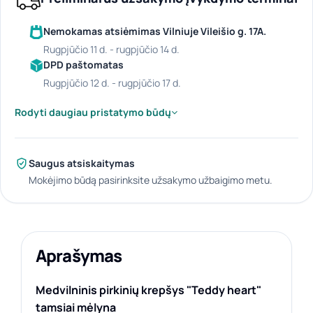
Nemokamas atsiėmimas Vilniuje Vileišio g. 17A.
rugpjūčio 11 d. - rugpjūčio 14 d.
DPD paštomatas
rugpjūčio 12 d. - rugpjūčio 17 d.
Rodyti daugiau pristatymo būdų
Saugus atsiskaitymas
Mokėjimo būdą pasirinksite užsakymo užbaigimo metu.
Aprašymas
Medvilninis pirkinių krepšys "Teddy heart"
tamsiai mėlyna