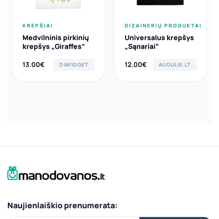
KREPŠIAI
DIZAINERIŲ PRODUKTAI
Medvilninis pirkinių
Universalus krepšys
krepšys „Giraffes”
„Sąnariai”
13.00
€
12.00
€
DIAFIDGET
AUGULIS.LT
Naujienlaiškio prenumerata: