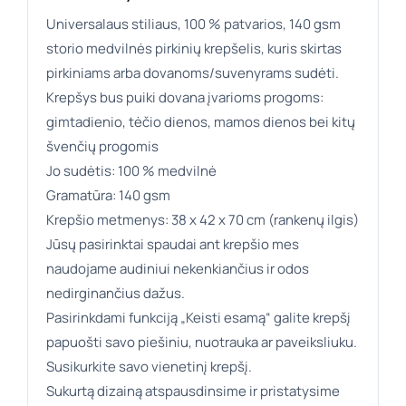
Universalaus stiliaus, 100 % patvarios, 140 gsm
storio medvilnės pirkinių krepšelis, kuris skirtas
pirkiniams arba dovanoms/suvenyrams sudėti.
Krepšys bus puiki dovana įvarioms progoms:
gimtadienio, tėčio dienos, mamos dienos bei kitų
švenčių progomis
Jo sudėtis: 100 % medvilnė
Gramatūra: 140 gsm
Krepšio metmenys: 38 x 42 x 70 cm (rankenų ilgis)
Jūsų pasirinktai spaudai ant krepšio mes
naudojame audiniui nekenkiančius ir odos
nedirginančius dažus.
Pasirinkdami funkciją „Keisti esamą“ galite krepšį
papuošti savo piešiniu, nuotrauka ar paveiksliuku.
Susikurkite savo vienetinį krepšį.
Sukurtą dizainą atspausdinsime ir pristatysime