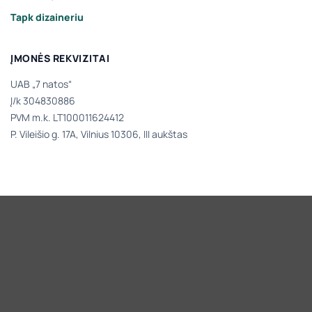
Tapk dizaineriu
ĮMONĖS REKVIZITAI
UAB „7 natos“
Į/k 304830886
PVM m.k. LT100011624412
P. Vileišio g. 17A, Vilnius 10306, III aukštas