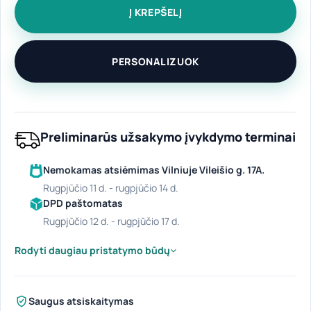
Į KREPŠELĮ
PERSONALIZUOK
Preliminarūs užsakymo įvykdymo terminai
Nemokamas atsiėmimas Vilniuje Vileišio g. 17A.
rugpjūčio 11 d. - rugpjūčio 14 d.
DPD paštomatas
rugpjūčio 12 d. - rugpjūčio 17 d.
Rodyti daugiau pristatymo būdų
Saugus atsiskaitymas