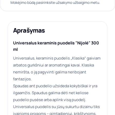
Mokėjimo būdą pasirinksite užsakymo užbaigimo metu.
Aprašymas
Universalus keraminis puodelis "Nijolė" 300
ml
Universalus, keraminis puodelis „Klasika“ gaiviam
arbatos gurkšniui ar aromatingai kavai. Klasika
nemiršta, o ją pagyvinti galima neribojant
fantazijos.
Spaudas ant puodelio užsideda kokybiškai ir yra
ilgaamžis. Spaudus galima dėti net keliose
puodelio pusėse arba aplink visą puodelį.
Universalus puodelis su jūsų sukurtu dizainu tiks
įvairioms progoms – gimtadieniui, krikštynoms,