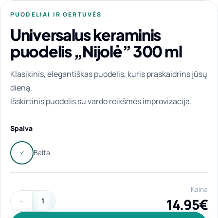
PUODELIAI IR GERTUVĖS
Universalus keraminis
puodelis „Nijolė” 300 ml
Klasikinis, elegantiškas puodelis, kuris praskaidrins jūsų
dieną.
Išskirtinis puodelis su vardo reikšmės improvizacija.
Spalva
Kaina
14.95
€
produkto kiekis: Universalus keraminis puodelis "Nijolė" 300